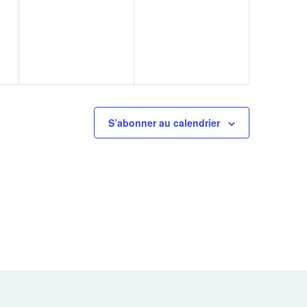
,
évènement,
évènement,
S’abonner au calendrier