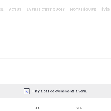
IL
ACTUS
LA FBJS C’EST QUOI ?
NOTRE ÉQUIPE
ÉVÈN
Il n’y a pas de évènements à venir.
JEU
VEN