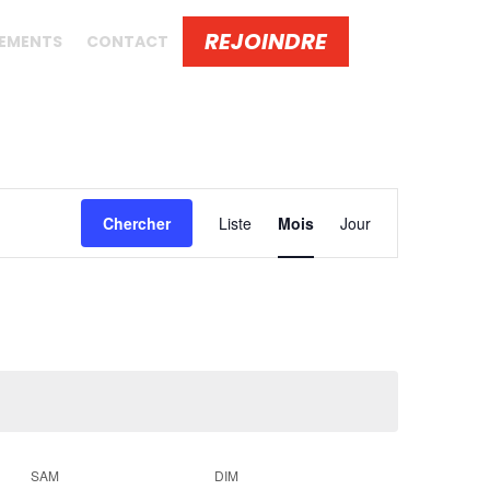
REJOINDRE
EMENTS
CONTACT
Navigation
de
Chercher
Liste
Mois
Jour
vues
Évènement
SAM
DIM