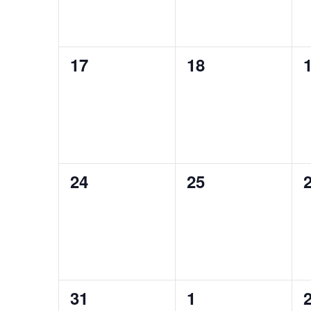
0
0
17
18
évènement,
évènement,
0
0
24
25
évènement,
évènement,
0
0
31
1