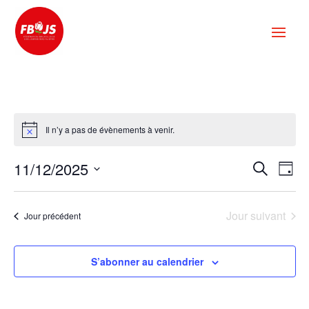
Il n’y a pas de évènements à venir.
Reche
Na
11/12/2025
Recherch
Jour
de
et
Sélectionnez
vu
naviga
une
Év
Jour suivant
de
Jour précédent
date.
vues
Évène
S’abonner au calendrier